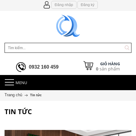
Đăng nhập
Đăng ký
GIỎ HÀNG
0932 160 459
0
sản phẩm
MENU
Trang chủ
Tin tức
TIN TỨC