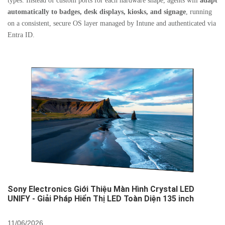
types. Instead of custom ports for each hardware shape, agents will
adapt
automatically to badges, desk displays, kiosks, and signage
, running
on a consistent, secure OS layer managed by Intune and authenticated via
Entra ID.
Sony Electronics Giới Thiệu Màn Hình Crystal LED
UNIFY - Giải Pháp Hiển Thị LED Toàn Diện 135 inch
11/06/2026