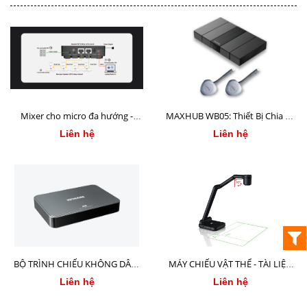
Mixer cho micro đa hướng -
MAXHUB WB05: Thiết Bị Chia Sẻ
CM710 Mixer
Màn Hình Không Dây 4K Chuyên
Liên hệ
Liên hệ
Nghiệp
BỘ TRÌNH CHIẾU KHÔNG DÂY -
MÁY CHIẾU VẬT THỂ - TÀI LIỆU
WIRELESS PRESENTATION
IQView E4521
Liên hệ
Liên hệ
IQSHARE WP40