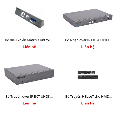
Bộ điều khiển Matrix Controller
Bộ Nhận over IP EXT-UHDKA-
EXT-CU-LAN
LANS-RX
Liên hệ
Liên hệ
Bộ Truyền over IP EXT-UHDKA-
Bộ Truyền HBaseT cho HMDI
LANS-TX
/ELAN EL-4KHDBT-KIT-40-IRS
Liên hệ
Liên hệ