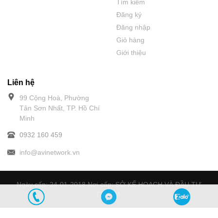
Tìm kiếm
Đăng ký
Đăng nhập
Giỏ hàng
Giới thiệu
Liên hệ
99 Cộng Hoà, Phường
Tân Sơn Nhất, TP. Hồ Chí
Minh
0932 160 459
info@avinetwork.vn
Ngày cấp: 24-01-2018 Nơi cấp: SỞ KẾ HOẠCH VÀ ĐẦU TƯ
TPHCM.