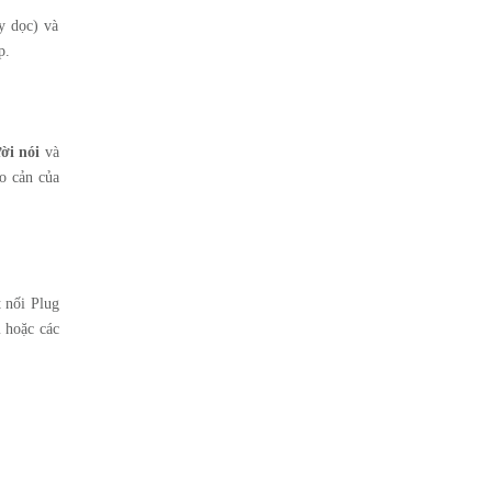
y dọc) và
p.
ời nói
và
o cản của
t nối Plug
 hoặc các