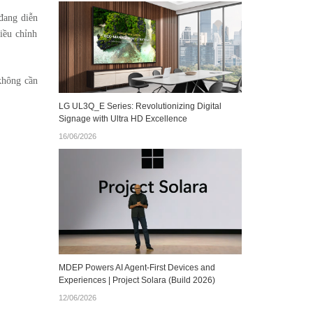
 đang diễn
điều chỉnh
không cần
LG UL3Q_E Series: Revolutionizing Digital
Signage with Ultra HD Excellence
16/06/2026
MDEP Powers AI Agent‑First Devices and
Experiences | Project Solara (Build 2026)
12/06/2026