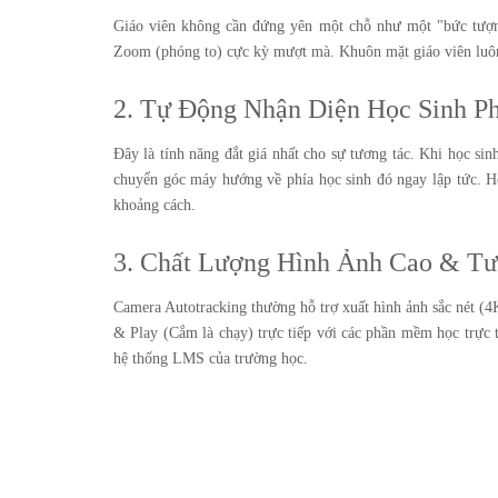
Giáo viên không cần đứng yên một chỗ như một "bức tượng
Zoom (phóng to) cực kỳ mượt mà. Khuôn mặt giáo viên luôn 
2. Tự Động Nhận Diện Học Sinh Phá
Đây là tính năng đắt giá nhất cho sự tương tác. Khi học si
chuyển góc máy hướng về phía học sinh đó ngay lập tức. Họ
khoảng cách.
3. Chất Lượng Hình Ảnh Cao & T
Camera Autotracking thường hỗ trợ xuất hình ảnh sắc nét (4K
& Play (Cắm là chạy) trực tiếp với các phần mềm học trực
hệ thống LMS của trường học.