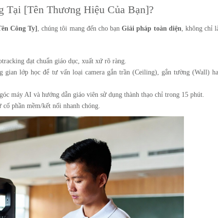
g Tại [Tên Thương Hiệu Của Bạn]?
Tên Công Ty]
, chúng tôi mang đến cho bạn
Giải pháp toàn diện
, không chỉ 
racking đạt chuẩn giáo dục, xuất xứ rõ ràng.
g gian lớp học để tư vấn loại camera gắn trần (Ceiling), gắn tường (Wall) h
góc máy AI và hướng dẫn giáo viên sử dụng thành thạo chỉ trong 15 phút.
ự cố phần mềm/kết nối nhanh chóng.