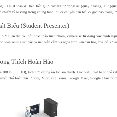
". Thuật toán AI tiên tiến giúp camera tự độngPan (quay ngang), Tilt (qua
chiếm tỷ lệ vàng trong khung hình, dù di chuyển đến bất kỳ góc nào trong lớ
t Biểu (Student Presenter)
nh đứng lên đặt câu hỏi hoặc thảo luận nhóm, camera sẽ
tự động xác định ngư
c viên online sẽ thấy rõ nét biểu cảm và nghe trọn vẹn câu hỏi, xóa bỏ sự rà
ương Thích Hoàn Hảo
/1080p Full HD), tích hợp chống ồn lọc âm thanh. Đặc biệt, thiết bị có thể kế
 tuyến phổ biến như: Zoom, Microsoft Teams, Google Meet, Google Classroom