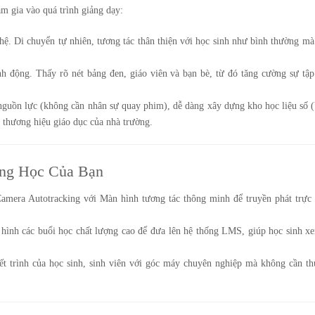
am gia vào quá trình giảng dạy:
ệ. Di chuyển tự nhiên, tương tác thân thiện với học sinh như bình thường mà
h động. Thấy rõ nét bảng đen, giáo viên và bạn bè, từ đó tăng cường sự tập
guồn lực (không cần nhân sự quay phim), dễ dàng xây dựng kho học liệu số (
n thương hiệu giáo dục của nhà trường.
ờng Học Của Bạn
mera Autotracking với Màn hình tương tác thông minh để truyền phát trực 
ình các buổi học chất lượng cao để đưa lên hệ thống LMS, giúp học sinh xe
ết trình của học sinh, sinh viên với góc máy chuyên nghiệp mà không cần th