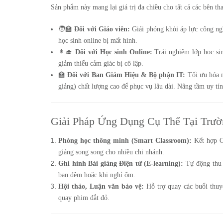
Sản phẩm này mang lại giá trị đa chiều cho tất cả các bên th
🧑‍🏫
Đối với Giáo viên:
Giải phóng khỏi áp lực công ngh
học sinh online bị mất hình.
👩‍🎓
Đối với Học sinh Online:
Trải nghiệm lớp học sin
giảm thiểu cảm giác bị cô lập.
🏫
Đối với Ban Giám Hiệu & Bộ phận IT:
Tối ưu hóa n
giảng) chất lượng cao để phục vụ lâu dài. Nâng tầm uy tí
Giải Pháp Ứng Dụng Cụ Thể Tại Trư
Phòng học thông minh (Smart Classroom):
Kết hợp Ca
giảng song song cho nhiều chi nhánh.
Ghi hình Bài giảng Điện tử (E-learning):
Tự động thu h
ban đêm hoặc khi nghỉ ốm.
Hội thảo, Luận văn bảo vệ:
Hỗ trợ quay các buổi thuy
quay phim đắt đỏ.