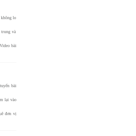
 không lo
 trung và
Video bài
tuyến bài
m lại vào
uê đơn vị