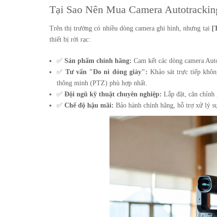
Tại Sao Nên Mua Camera Autotrackin
Trên thị trường có nhiều dòng camera ghi hình, nhưng tại
[
thiết bị rời rạc:
✅
Sản phẩm chính hãng:
Cam kết các dòng camera Autot
✅
Tư vấn "Đo ni đóng giày":
Khảo sát trực tiếp khôn
thông minh (PTZ) phù hợp nhất.
✅
Đội ngũ kỹ thuật chuyên nghiệp:
Lắp đặt, căn chỉnh 
✅
Chế độ hậu mãi:
Bảo hành chính hãng, hỗ trợ xử lý s