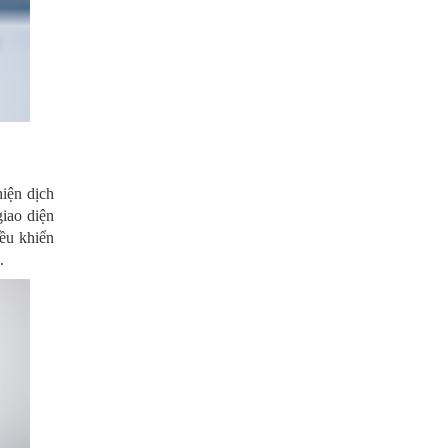
hiện dịch
iao diện
iều khiển
.