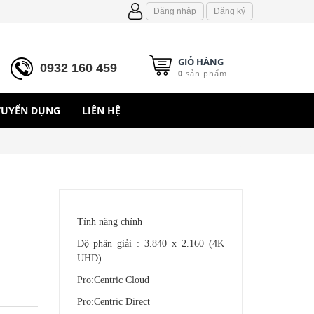
Đăng nhập
Đăng ký
GIỎ HÀNG
0932 160 459
0
sản phẩm
TUYỂN DỤNG
LIÊN HỆ
Tính năng chính
Độ phân giải : 3.840 x 2.160 (4K
UHD)
Pro:Centric Cloud
Pro:Centric Direct