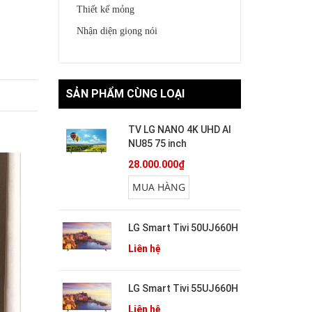
Thiết kế mỏng
Nhận diện giọng nói
SẢN PHẨM CÙNG LOẠI
TV LG NANO 4K UHD AI
NU85 75 inch
28.000.000₫
MUA HÀNG
LG Smart Tivi 50UJ660H
Liên hệ
LG Smart Tivi 55UJ660H
Liên hệ