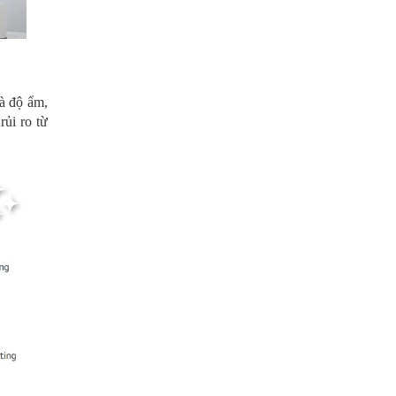
và độ ẩm,
rủi ro từ