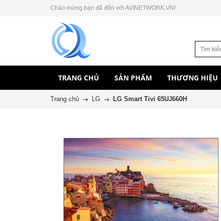
Chào mừng bạn đã đến với AVINETWORK.VN!
TRANG CHỦ
SẢN PHẨM
THƯƠNG HIỆU
Trang chủ
LG
LG Smart Tivi 65UJ660H