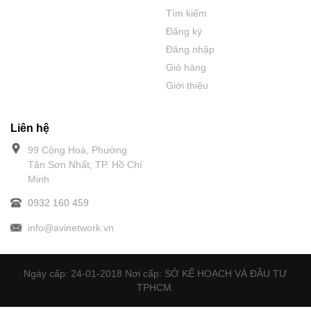
Tìm kiếm
Đăng ký
Đăng nhập
Giỏ hàng
Giới thiệu
Liên hệ
99 Cộng Hoà, Phường
Tân Sơn Nhất, TP. Hồ Chí
Minh
0932 160 459
info@avinetwork.vn
Ngày cấp: 24-01-2018 Nơi cấp: SỞ KẾ HOẠCH VÀ ĐẦU TƯ
TPHCM.