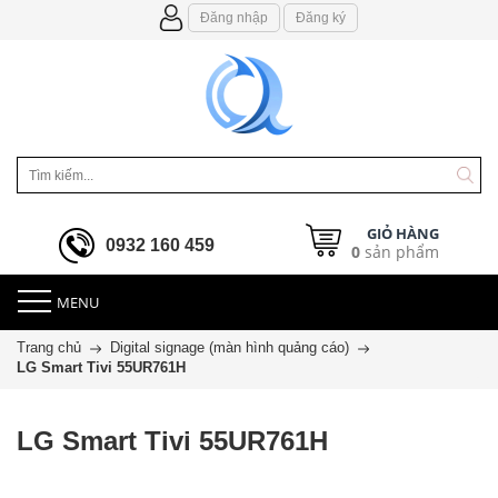
Đăng nhập
Đăng ký
GIỎ HÀNG
0932 160 459
0
sản phẩm
MENU
Trang chủ
Digital signage (màn hình quảng cáo)
LG Smart Tivi 55UR761H
LG Smart Tivi 55UR761H