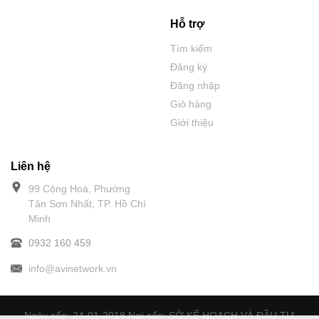
Hỗ trợ
Tìm kiếm
Đăng ký
Đăng nhập
Giỏ hàng
Giới thiệu
Liên hệ
99 Cộng Hoà, Phường
Tân Sơn Nhất, TP. Hồ Chí
Minh
0932 160 459
info@avinetwork.vn
Ngày cấp: 24-01-2018 Nơi cấp: SỞ KẾ HOẠCH VÀ ĐẦU TƯ