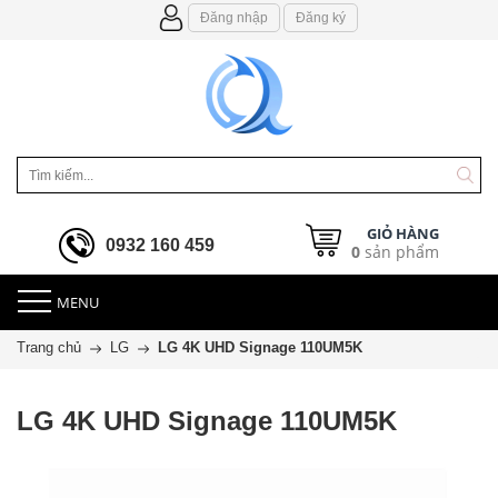
Đăng nhập
Đăng ký
GIỎ HÀNG
0932 160 459
0
sản phẩm
MENU
Trang chủ
LG
LG 4K UHD Signage 110UM5K
LG 4K UHD Signage 110UM5K