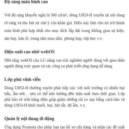
Độ sáng màn hình cao
Với độ sáng khuyến nghị là 500 cd/m², dòng UH5J-H truyền tải nội dung
rõ ràng và thu hút sự chú ý của khán giả. Điều này làm cho nó trở thành
màn hình phù hợp nhất cho mục đích lắp đặt trong không gian sự kiện,
sân bay, bán lẻ, trung tâm mua sắm, phòng họp, lớp học v.v.
Hiệu suất cao nhờ webOS
Nền tảng webOS của LG nâng cao trải nghiệm người dùng với giao diện
người dùng trực quan và các công cụ phát triển ứng dụng dễ dàng.
Lớp phủ vĩnh viễn
Dòng UH5J-H thường xuyên phải tiếp xúc với môi trường có nhiều bụi
bẩn, ẩm ướt... nên có thể ảnh hưởng đến hiệu suất theo thời gian. Lớp
phủ bảo vệ trên bảng điện giúp giảm những rủi ro này bằng cách bảo vệ
dòng UH5J-H khỏi muối, bụi, bột sắt, độ ẩm, v.v.
Quản lý nội dung di động
Ứng dụng Promota cho phép bạn tạo hồ sơ cửa hàng và nhận các đề xuất