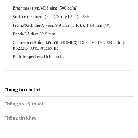
Brightness (typ.)/Độ sáng: 500 cd/m²
Surface treatment (matt)/Xử lý bề mặt: 28%
Frame/Kích thước viền: 9.9 mm (T/R/L), 14.4 mm (W)
Depth/Độ dày: 39.9 mm
Connections/Cổng kết nối: HDMI(3)/ DP/ DVI-D/ USB 2.0(2)/
RS232C/ RJ45/ Audio/ IR
Built-in speakers/Tích hợp loa
Thông tin chi tiết
Thông số kỹ thuật
Thông tin khác