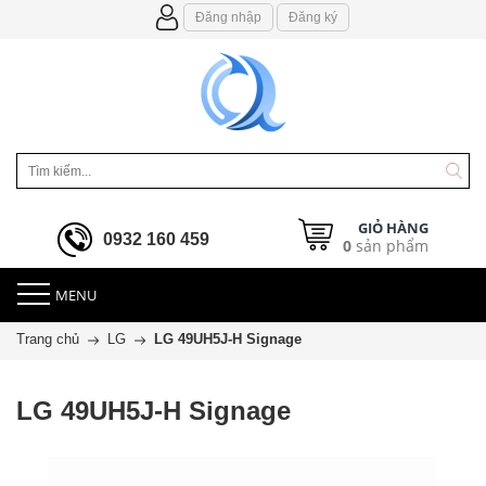
Đăng nhập
Đăng ký
GIỎ HÀNG
0932 160 459
0
sản phẩm
MENU
Trang chủ
LG
LG 49UH5J-H Signage
LG 49UH5J-H Signage