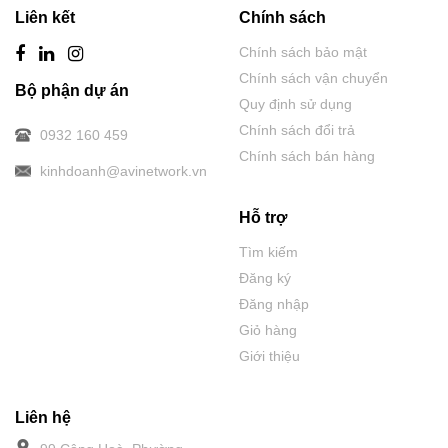
Liên kết
Chính sách
Chính sách bảo mật
Chính sách vận chuyển
Bộ phận dự án
Quy định sử dụng
Chính sách đổi trả
0932 160 459
Chính sách bán hàng
kinhdoanh@avinetwork.vn
Hỗ trợ
Tìm kiếm
Đăng ký
Đăng nhập
Giỏ hàng
Giới thiệu
Liên hệ