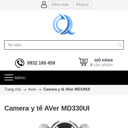
Đăng nhập
Đăng ký
GIỎ HÀNG
0932 160 459
0
sản phẩm
MENU
Trang chủ
Aver
Camera y tế AVer MD330UI
Camera y tế AVer MD330UI