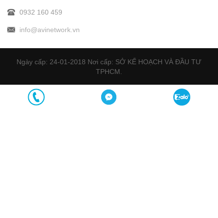
0932 160 459
info@avinetwork.vn
Ngày cấp: 24-01-2018 Nơi cấp: SỞ KẾ HOẠCH VÀ ĐẦU TƯ
TPHCM.