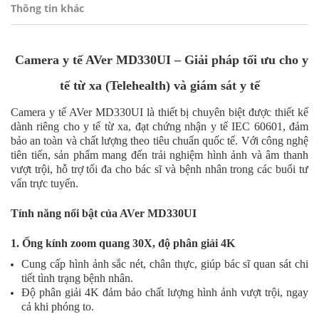
Thông tin khác
Camera y tế AVer MD330UI – Giải pháp tối ưu cho y
tế từ xa (Telehealth) và
giám sát y tế
Camera y tế AVer MD330UI là thiết bị chuyên biệt được thiết kế
dành riêng cho y tế từ xa, đạt chứng nhận y tế IEC 60601, đảm
bảo an toàn và chất lượng theo tiêu chuẩn quốc tế. Với công nghệ
tiên tiến, sản phẩm mang đến trải nghiệm hình ảnh và âm thanh
vượt trội, hỗ trợ tối đa cho bác sĩ và bệnh nhân trong các buổi tư
vấn trực tuyến.
Tính năng nổi bật của AVer MD330UI
1. Ống kính zoom quang 30X, độ phân giải 4K
Cung cấp hình ảnh sắc nét, chân thực, giúp bác sĩ quan sát chi
tiết tình trạng bệnh nhân.
Độ phân giải 4K đảm bảo chất lượng hình ảnh vượt trội, ngay
cả khi phóng to.