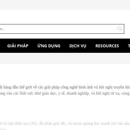
GIẢI PHÁP
ỨNG DỤNG
DỊCH VỤ
RESOURCES
ất hàng đầu thế giới về các giải pháp công nghệ hình ảnh và hội nghị truyền h
ung vào các lĩnh vực như giáo dục, y tế, doanh nghiệp, và hội nghị từ xa, cung
như trí tuệ nhân tạo (AI), độ phân giải 4K, và zoom quang học mạnh mẽ vào sản
dùng.