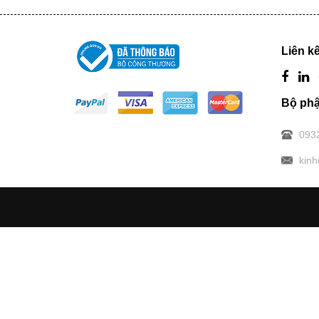
Liên kế
Bộ phậ
093
kin