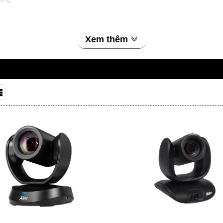
oanh nghiệp và hội nghị trực tuyến.
Xem thêm
hỗ trợ y tế từ xa.
nội dung trực quan.
và phòng họp hiện đại.