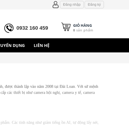
Đăng nhập
Đăng ký
GIỎ HÀNG
0932 160 459
0
sản phẩm
TUYỂN DỤNG
LIÊN HỆ
ình, được thành lập vào năm 2008 tại Đài Loan. Với sứ mệnh
 cấp các thiết bị như camera hội nghị, camera y tế, camera
 phẩm. Các tính năng như giảm tiếng ồn AI, tự động lấy nét,