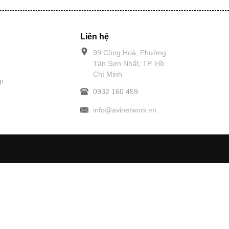
Liên hệ
99 Cộng Hoà, Phường
Tân Sơn Nhất, TP. Hồ
Chí Minh
p
0932 160 459
info@avinetwork.vn