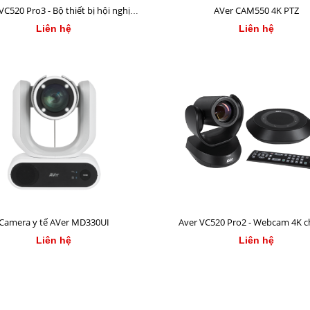
VC520 Pro3 - Bộ thiết bị hội nghị
AVer CAM550 4K PTZ
truyền hình
Liên hệ
Liên hệ
Camera y tế AVer MD330UI
Aver VC520 Pro2 - Webcam 4K 
nghiệp cho hội nghị trực tu
Liên hệ
Liên hệ