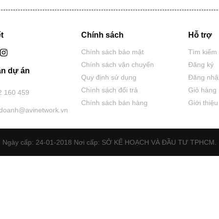
t
Chính sách
Hỗ trợ
Chính sách bảo mật
Tìm kiếm
Chính sách vận chuyển
Đăng ký
n dự án
Quy định sử dụng
Đăng nhậ
Chính sách đổi trả
Giỏ hàng
2 160 459
Chính sách bán hàng
Giới thiệu
hdoanh@avinetwork.vn
Ngày cấp: 24-01-2018 Nơi cấp: SỞ KẾ HOẠCH VÀ ĐẦU TƯ TPHCM.