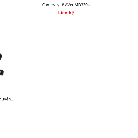
Camera y tế AVer MD330U
Liên hệ
chuyên
yến