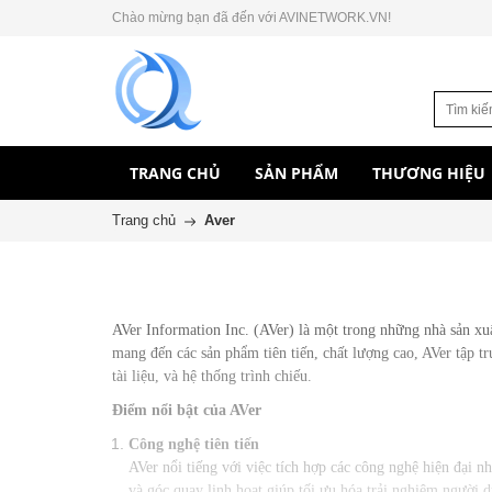
Chào mừng bạn đã đến với AVINETWORK.VN!
TRANG CHỦ
SẢN PHẨM
THƯƠNG HIỆU
Trang chủ
Aver
AVer Information Inc. (AVer) là một trong những nhà sản xu
mang đến các sản phẩm tiên tiến, chất lượng cao, AVer tập tr
tài liệu, và hệ thống trình chiếu.
Điểm nổi bật của AVer
Công nghệ tiên tiến
AVer nổi tiếng với việc tích hợp các công nghệ hiện đại 
và góc quay linh hoạt giúp tối ưu hóa trải nghiệm người 