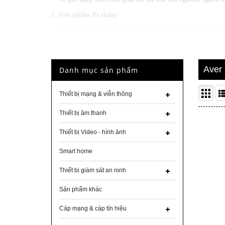
Sản phẩm đa dạng
Camera hội nghị: Dòng PTZ, USB camera phù hợp cho d
Camera y tế: Như AVer MD330U, đạt chuẩn IEC 60601, 
Camera tài liệu: Ứng dụng trong giáo dục, trình chiếu 
Aver
Danh mục sản phẩm
Hệ thống tương tác: Giải pháp cho lớp học thông minh 
Thiết bị mạng & viễn thông
Thiết bị âm thanh
Thiết bị Video - hình ảnh
Smart home
Thiết bị giám sát an ninh
Sản phẩm khác
Cáp mạng & cáp tín hiệu