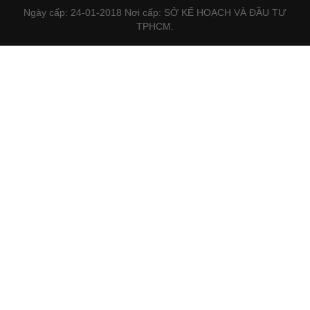
Ngày cấp: 24-01-2018 Nơi cấp: SỞ KẾ HOẠCH VÀ ĐẦU TƯ
TPHCM.