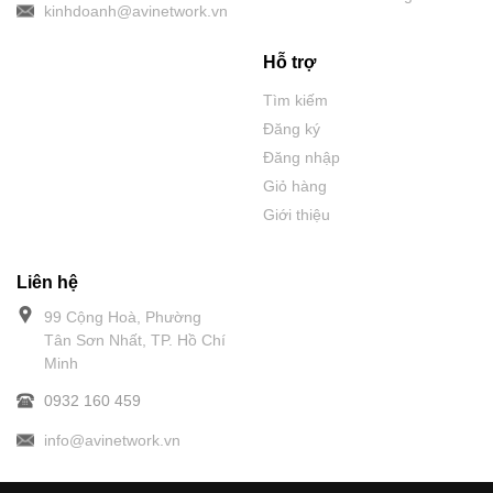
kinhdoanh@avinetwork.vn
Hỗ trợ
Tìm kiếm
Đăng ký
Đăng nhập
Giỏ hàng
Giới thiệu
Liên hệ
99 Cộng Hoà, Phường
Tân Sơn Nhất, TP. Hồ Chí
Minh
0932 160 459
info@avinetwork.vn