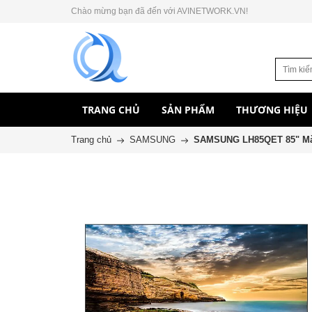
Chào mừng bạn đã đến với AVINETWORK.VN!
TRANG CHỦ
SẢN PHẨM
THƯƠNG HIỆU
Trang chủ
SAMSUNG
SAMSUNG LH85QET 85" Màn