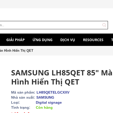
GIẢI PHÁP
ỨNG DỤNG
DỊCH VỤ
RESOURCES
 Hình Hiển Thị QET
SAMSUNG LH85QET 85" Mà
Hình Hiển Thị QET
Mã sản phẩm:
LH85QETELGCXXV
Nhà sản xuất:
SAMSUNG
Loại:
Digital signage
Tình trạng:
Còn hàng