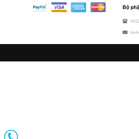
Bộ phậ
093
kin