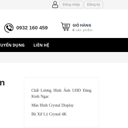
Đăng nhập
Đăng ký
GIỎ HÀNG
0932 160 459
0
sản phẩm
TUYỂN DỤNG
LIÊN HỆ
n
Chất Lượng Hình Ảnh UHD Đáng
Kinh Ngạc
Màn Hình Crystal Display
Bộ Xử Lý Crystal 4K