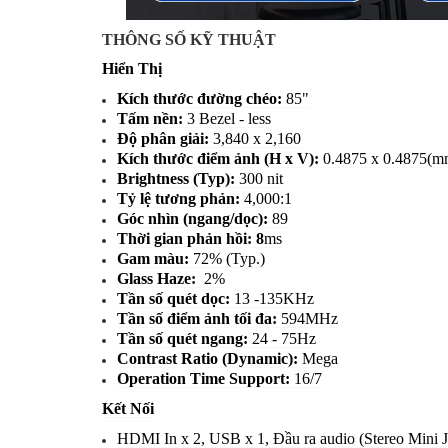
THÔNG SỐ KỸ THUẬT
Hiển Thị
Kích thước đường chéo:
85"
Tấm nền:
3 Bezel - less
Độ phân giải:
3,840 x 2,160
Kích thước điểm ảnh (H x V):
0.4875 x 0.4875(m
Brightness (Typ):
300 nit
Tỷ lệ tương phản:
4,000:1
Góc nhìn (ngang/dọc):
89
Thời gian phản hồi: 8
ms
Gam màu:
72% (Typ.)
Glass Haze:
2%
Tần số quét dọc:
13 -135KHz
Tần số điểm ảnh tối đa:
594MHz
Tần số quét ngang:
24 - 75Hz
Contrast Ratio (Dynamic):
Mega
Operation Time Support:
16/7
Kết Nối
HDMI In x 2, USB x 1, Đầu ra audio (Stereo Mini 