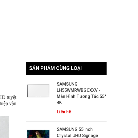
SẢN PHẨM CÙNG LOẠI
SAMSUNG
LH55WMRWBGCXXV -
Màn Hình Tương Tác 55"
UHD tuyệt
4K
ghiệp vận
Liên hệ
SAMSUNG 55 inch
Crystal UHD Signage