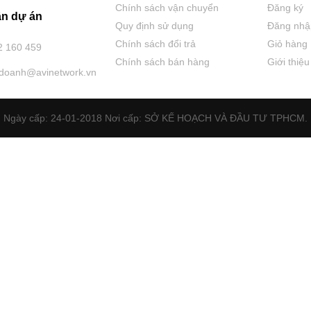
Chính sách vận chuyển
Đăng ký
n dự án
Quy định sử dụng
Đăng nhậ
Chính sách đổi trả
Giỏ hàng
2 160 459
Chính sách bán hàng
Giới thiệu
hdoanh@avinetwork.vn
Ngày cấp: 24-01-2018 Nơi cấp: SỞ KẾ HOẠCH VÀ ĐẦU TƯ TPHCM.