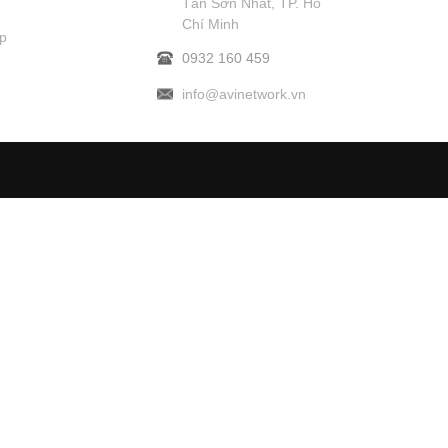
Tân Sơn Nhất, TP. Hồ
Chí Minh
p
0932 160 459
info@avinetwork.vn