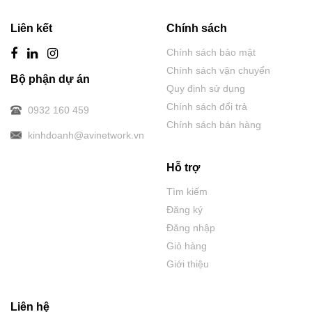
Liên kết
Chính sách
Chính sách bảo mật
Chính sách vận chuyển
Bộ phận dự án
Quy định sử dụng
Chính sách đổi trả
0932 160 459
Chính sách bán hàng
kinhdoanh@avinetwork.vn
Hỗ trợ
Tìm kiếm
Đăng ký
Đăng nhập
Giỏ hàng
Giới thiệu
Liên hệ