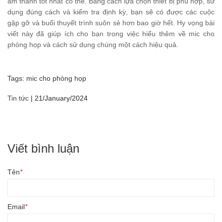
âm thanh tốt nhất có thể. Bằng cách lựa chọn thiết bị phù hợp, sử
dụng đúng cách và kiểm tra định kỳ, bạn sẽ có được các cuộc
gặp gỡ và buổi thuyết trình suôn sẻ hơn bao giờ hết. Hy vọng bài
viết này đã giúp ích cho bạn trong việc hiểu thêm về mic cho
phòng họp và cách sử dụng chúng một cách hiệu quả.
Tags:
mic cho phòng họp
Tin tức
|
21/January/2024
Viết bình luận
Tên
*
Email
*