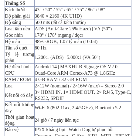
Thông Số
Kích thước
43" / 50" / 55" / 65" / 75" / 86" / 98"
Độ phân giải
3840 × 2160 (4K UHD)
Độ sáng
500 nits (tất cả kích thước)
Loại tấm nền
ADS (Anti-Glare 25% Haze) | VA (50")
Góc nhìn
178° / 178° (ngang / dọc)
Hệ màu
98% sRGB, 1.07 tỷ màu (10-bit)
Tần số quét
60 Hz
Tỷ lệ tương
1.200:1 (ADS) | 5.000:1 (VA 50")
phản
Hệ điều hành
Android 14 | MAXHUB Signage OS V2.0
CPU
Quad-Core ARM Cortex-A73 @ 1.8GHz
RAM / ROM
4 GB RAM / 32 GB ROM
Loa
2×12W (nominal) / 2×16W (max) – Stereo 2.0
3× HDMI IN, 1× HDMI OUT, 2× RJ45, Type-C,
Kết nối có dây
RS232, SPDIF
Kết nối không
Wi-Fi 6 (802.11ax, 2.4/5GHz), Bluetooth 5.2
dây
Thời gian hoạt
24 giờ / 7 ngày liên tục
động
Bảo vệ
IP5X kháng bụi | Watch Dog tự phục hồi
Crestron, Extron, Q-Sys, NDI, MTR, EPEAT,