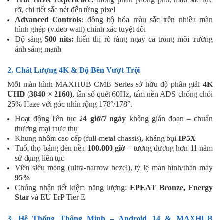
rỡ, chi tiết sắc nét đến từng pixel
Advanced Controls:
đồng bộ hóa màu sắc trên nhiều màn
hình ghép (video wall) chính xác tuyệt đối
Độ sáng
500 nits:
hiển thị rõ ràng ngay cả trong môi trường
ánh sáng mạnh
2. Chất Lượng 4K & Độ Bền Vượt Trội
Mỗi màn hình MAXHUB CMB Series sở hữu độ phân giải
4K
UHD (3840 × 2160)
, tần số quét 60Hz, tấm nền ADS chống chói
25% Haze với góc nhìn rộng 178°/178°.
Hoạt động liên tục
24 giờ/7 ngày
không gián đoạn – chuẩn
thương mại thực thụ
Khung nhôm cao cấp (full-metal chassis), kháng bụi
IP5X
Tuổi thọ bảng đèn nền
100.000 giờ
– tương đương hơn 11 năm
sử dụng liên tục
Viền siêu mỏng (ultra-narrow bezel), tỷ lệ màn hình/thân máy
95%
Chứng nhận tiết kiệm năng lượng:
EPEAT Bronze, Energy
Star
và EU ErP Tier E
3. Hệ Thống Thông Minh – Android 14 & MAXHUB