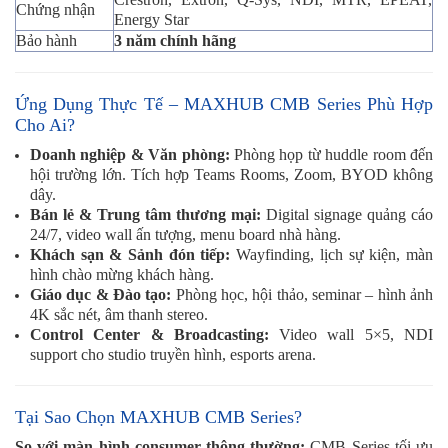
Chứng nhận
Energy Star
Bảo hành
3 năm chính hãng
Ứng Dụng Thực Tế – MAXHUB CMB Series Phù Hợp
Cho Ai?
Doanh nghiệp & Văn phòng:
Phòng họp từ huddle room đến
hội trường lớn. Tích hợp Teams Rooms, Zoom, BYOD không
dây.
Bán lẻ & Trung tâm thương mại:
Digital signage quảng cáo
24/7, video wall ấn tượng, menu board nhà hàng.
Khách sạn & Sảnh đón tiếp:
Wayfinding, lịch sự kiện, màn
hình chào mừng khách hàng.
Giáo dục & Đào tạo:
Phòng học, hội thảo, seminar – hình ảnh
4K sắc nét, âm thanh stereo.
Control Center & Broadcasting:
Video wall 5×5, NDI
support cho studio truyền hình, esports arena.
Tại Sao Chọn MAXHUB CMB Series?
So với màn hình consumer thông thường:
CMB Series tối ưu