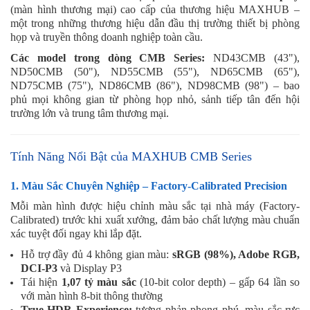
(màn hình thương mại) cao cấp của thương hiệu MAXHUB –
một trong những thương hiệu dẫn đầu thị trường thiết bị phòng
họp và truyền thông doanh nghiệp toàn cầu.
Các model trong dòng CMB Series:
ND43CMB (43"),
ND50CMB (50"), ND55CMB (55"), ND65CMB (65"),
ND75CMB (75"), ND86CMB (86"), ND98CMB (98") – bao
phủ mọi không gian từ phòng họp nhỏ, sảnh tiếp tân đến hội
trường lớn và trung tâm thương mại.
Tính Năng Nổi Bật của MAXHUB CMB Series
1. Màu Sắc Chuyên Nghiệp – Factory-Calibrated Precision
Mỗi màn hình được hiệu chỉnh màu sắc tại nhà máy (Factory-
Calibrated) trước khi xuất xưởng, đảm bảo chất lượng màu chuẩn
xác tuyệt đối ngay khi lắp đặt.
Hỗ trợ đầy đủ 4 không gian màu:
sRGB (98%), Adobe RGB,
DCI-P3
và Display P3
Tái hiện
1,07 tỷ màu sắc
(10-bit color depth) – gấp 64 lần so
với màn hình 8-bit thông thường
True HDR Experience:
tương phản phong phú, màu sắc rực