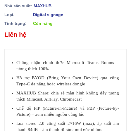
Nhà sản xuất:
MAXHUB
Loại:
Digital signage
Tình trạng:
Còn hàng
Liên hệ
Chứng nhận chính thức Microsoft Teams Rooms –
tương thích 100%
Hỗ trợ BYOD (Bring Your Own Device) qua cổng
Type-C đa năng hoặc wireless dongle
MAXHUB Share: chia sẻ màn hình không dây tương
thích Miracast, AirPlay, Chromecast
Chế độ PIP (Picture-in-Picture) và PBP (Picture-by-
Picture) – xem nhiều nguồn cùng lúc
Loa stereo 2.0 công suất 2×16W (max), áp suất âm
thanh 84dB – âm thanh rõ ràng mọi góc phòng