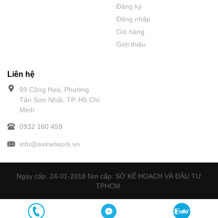
Đăng ký
Đăng nhập
Giỏ hàng
Giới thiệu
Liên hệ
99 Cộng Hoà, Phường
Tân Sơn Nhất, TP. Hồ Chí
Minh
0932 160 459
info@avinetwork.vn
Ngày cấp: 24-01-2018 Nơi cấp: SỞ KẾ HOẠCH VÀ ĐẦU TƯ
TPHCM.