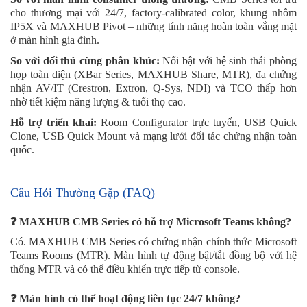
cho thương mại với 24/7, factory-calibrated color, khung nhôm
IP5X và MAXHUB Pivot – những tính năng hoàn toàn vắng mặt
ở màn hình gia đình.
So với đối thủ cùng phân khúc:
Nổi bật với hệ sinh thái phòng
họp toàn diện (XBar Series, MAXHUB Share, MTR), đa chứng
nhận AV/IT (Crestron, Extron, Q-Sys, NDI) và TCO thấp hơn
nhờ tiết kiệm năng lượng & tuổi thọ cao.
Hỗ trợ triển khai:
Room Configurator trực tuyến, USB Quick
Clone, USB Quick Mount và mạng lưới đối tác chứng nhận toàn
quốc.
Câu Hỏi Thường Gặp (FAQ)
❓ MAXHUB CMB Series có hỗ trợ Microsoft Teams không?
Có. MAXHUB CMB Series có chứng nhận chính thức Microsoft
Teams Rooms (MTR). Màn hình tự động bật/tắt đồng bộ với hệ
thống MTR và có thể điều khiển trực tiếp từ console.
❓ Màn hình có thể hoạt động liên tục 24/7 không?