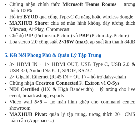
Chứng nhận chính thức
Microsoft Teams Rooms
– tương
thích 100%
Hỗ trợ
BYOD
qua cổng Type-C đa năng hoặc wireless dongle
MAXHUB Share:
chia sẻ màn hình không dây tương thích
Miracast, AirPlay, Chromecast
Chế độ
PIP
(Picture-in-Picture) và
PBP
(Picture-by-Picture)
Loa stereo 2.0 công suất
2×16W (max)
, áp suất âm thanh 84dB
5. Kết Nối Phong Phú & Quản Lý Tập Trung
3× HDMI IN + 1× HDMI OUT, USB Type-C, USB 2.0 &
USB 3.0, Audio IN/OUT, SPDIF, RS232
2× Gigabit Ethernet (RJ45 IN + OUT) – hỗ trợ daisy-chain
Chứng nhận
Crestron Connected®, Extron
và
Q-Sys
NDI Certified
(HX & High Bandwidth) – lý tưởng cho live
event, broadcasting, esports
Video wall
5×5
– tạo màn hình ghép cho command center,
showroom
MAXHUB Pivot:
quản lý tập trung, tương thích 20+ CMS
toàn cầu (Appspace...)