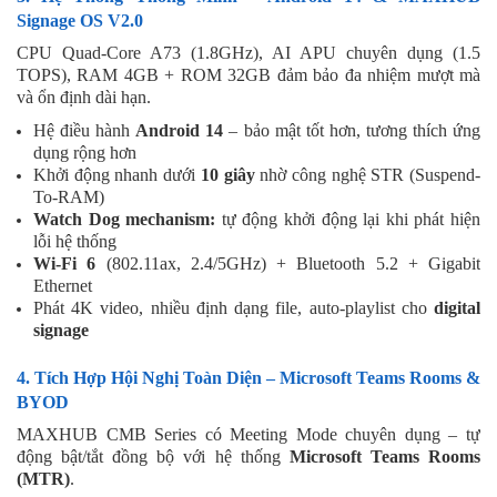
Signage OS V2.0
CPU Quad-Core A73 (1.8GHz), AI APU chuyên dụng (1.5
TOPS), RAM 4GB + ROM 32GB đảm bảo đa nhiệm mượt mà
và ổn định dài hạn.
Hệ điều hành
Android 14
– bảo mật tốt hơn, tương thích ứng
dụng rộng hơn
Khởi động nhanh dưới
10 giây
nhờ công nghệ STR (Suspend-
To-RAM)
Watch Dog mechanism:
tự động khởi động lại khi phát hiện
lỗi hệ thống
Wi-Fi 6
(802.11ax, 2.4/5GHz) + Bluetooth 5.2 + Gigabit
Ethernet
Phát 4K video, nhiều định dạng file, auto-playlist cho
digital
signage
4. Tích Hợp Hội Nghị Toàn Diện – Microsoft Teams Rooms &
BYOD
MAXHUB CMB Series có Meeting Mode chuyên dụng – tự
động bật/tắt đồng bộ với hệ thống
Microsoft Teams Rooms
(MTR)
.