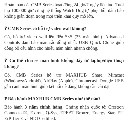
Hoàn toàn có. CMB Series hoạt động 24 giờ/7 ngày liên tục. Tuổi
thọ 100.000 giờ cùng hệ thống Watch Dog tự phục hồi đảm bảo
không gián đoạn trong mọi triển khai quy mô lớn.
❓ CMB Series có hỗ trợ video wall không?
Có, hỗ trợ video wall lên đến 5×5 (25 màn hình). Advanced
Controls đảm bảo màu sắc đồng nhất. USB Quick Clone giúp
đồng bộ cấu hình cho nhiều màn hình nhanh chóng.
❓ Có thể chia sẻ màn hình không dây từ laptop/điện thoại
không?
Có. CMB Series hỗ trợ MAXHUB Share, Miracast
(Windows/Android), AirPlay (Apple), Chromecast. Dongle USB
gắn cạnh màn hình giúp kết nối dễ dàng không cần cài đặt.
❓ Bảo hành MAXHUB CMB Series như thế nào?
Bảo hành
3 năm chính hãng
. Chứng nhận quốc tế: Crestron
Connected®, Extron, Q-Sys, EPEAT Bronze, Energy Star, EU
ErP Tier E và NDI Certified.