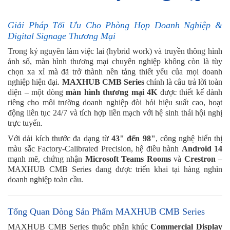
Giải Pháp Tối Ưu Cho Phòng Họp Doanh Nghiệp &
Digital Signage Thương Mại
Trong kỷ nguyên làm việc lai (hybrid work) và truyền thông hình
ảnh số, màn hình thương mại chuyên nghiệp không còn là tùy
chọn xa xỉ mà đã trở thành nền tảng thiết yếu của mọi doanh
nghiệp hiện đại.
MAXHUB CMB Series
chính là câu trả lời toàn
diện – một dòng
màn hình thương mại 4K
được thiết kế dành
riêng cho môi trường doanh nghiệp đòi hỏi hiệu suất cao, hoạt
động liên tục 24/7 và tích hợp liền mạch với hệ sinh thái hội nghị
trực tuyến.
Với dải kích thước đa dạng từ
43" đến 98"
, công nghệ hiển thị
màu sắc Factory-Calibrated Precision, hệ điều hành
Android 14
mạnh mẽ, chứng nhận
Microsoft Teams Rooms
và
Crestron
–
MAXHUB CMB Series đang được triển khai tại hàng nghìn
doanh nghiệp toàn cầu.
Tổng Quan Dòng Sản Phẩm MAXHUB CMB Series
MAXHUB CMB Series thuộc phân khúc
Commercial Display