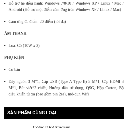
Hỗ trợ hệ điều hành: Windows 7/8/10 / Windows XP / Linux / Mac /
Android (Hỗ trợ một điểm cảm ứng trên Windows XP / Linux / Mac)
Cảm ứng đa điểm: 20 điểm (tối đa)
ÂM THANH
Loa: Có (10W x 2)
PHỤ KIỆN
Cơ bản
Dây nguồn 3 M*1, Cáp USB (Type A-Type B) 5 M*1, Cáp HDMI 3
M*1, Bút viết*2 chiếc, Hướng dẫn sử dụng, QSG, Hộp Carton, Bộ
điều khiển từ xa (bao gồm pin 2ea), mô-đun Wifi
SẢN PHẨM CÙNG LOẠI
C-Sport P8 Stadium