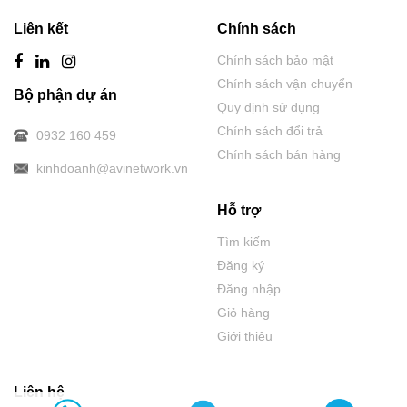
Liên kết
Chính sách
Chính sách bảo mật
Chính sách vận chuyển
Bộ phận dự án
Quy định sử dụng
Chính sách đổi trả
0932 160 459
Chính sách bán hàng
kinhdoanh@avinetwork.vn
Hỗ trợ
Tìm kiếm
Đăng ký
Đăng nhập
Giỏ hàng
Giới thiệu
Liên hệ