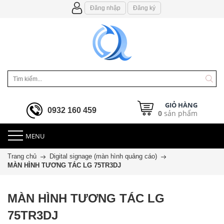
Đăng nhập
Đăng ký
GIỎ HÀNG
0932 160 459
0
sản phẩm
MENU
Trang chủ
Digital signage (màn hình quảng cáo)
MÀN HÌNH TƯƠNG TÁC LG 75TR3DJ
MÀN HÌNH TƯƠNG TÁC LG
75TR3DJ