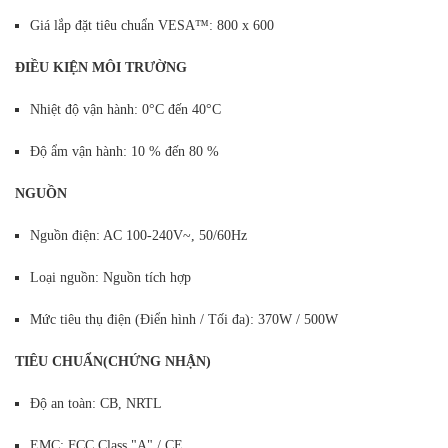
Giá lắp đặt tiêu chuẩn VESA™: 800 x 600
ĐIỀU KIỆN MÔI TRƯỜNG
Nhiệt độ vận hành: 0°C đến 40°C
Độ ẩm vận hành: 10 % đến 80 %
NGUỒN
Nguồn điện: AC 100-240V~, 50/60Hz
Loại nguồn: Nguồn tích hợp
Mức tiêu thụ điện (Điển hình / Tối đa): 370W / 500W
TIÊU CHUẨN(CHỨNG NHẬN)
Độ an toàn: CB, NRTL
EMC: FCC Class "A" / CE