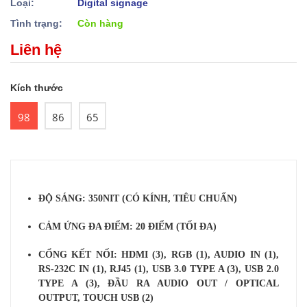
Loại:
Digital signage
Tình trạng:
Còn hàng
Liên hệ
Kích thước
98
86
65
ĐỘ SÁNG: 350NIT (CÓ KÍNH, TIÊU CHUẨN)
CẢM ỨNG ĐA ĐIỂM: 20 ĐIỂM (TỐI ĐA)
CỔNG KẾT NỐI: HDMI (3), RGB (1), AUDIO IN (1),
RS-232C IN (1), RJ45 (1), USB 3.0 TYPE A (3), USB 2.0
TYPE A (3), ĐẦU RA AUDIO OUT / OPTICAL
OUTPUT, TOUCH USB (2)