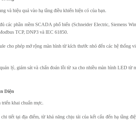
àng và hiệu quả vào hạ tầng điều khiển hiện có của bạn.
 đủ các phần mềm SCADA phổ biến (Schneider Electric, Siemens W
, Modbus TCP, DNP3 và IEC 61850.
le cho phép mở rộng màn hình từ kích thước nhỏ đến các hệ thống vi
ản lý, giám sát và chẩn đoán lỗi từ xa cho nhiều màn hình LED từ m
n Diện
h triển khai chuẩn mực.
hi tiết tại địa điểm, từ khả năng chịu tải của kết cấu đến hạ tầng đi