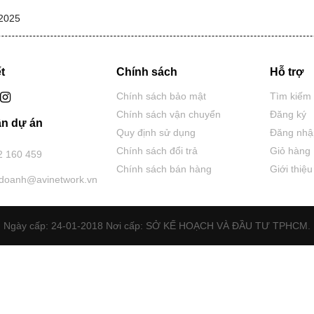
2025
t
Chính sách
Hỗ trợ
Chính sách bảo mật
Tìm kiếm
Chính sách vận chuyển
Đăng ký
n dự án
Quy định sử dụng
Đăng nhậ
Chính sách đổi trả
Giỏ hàng
2 160 459
Chính sách bán hàng
Giới thiệu
hdoanh@avinetwork.vn
Ngày cấp: 24-01-2018 Nơi cấp: SỞ KẾ HOẠCH VÀ ĐẦU TƯ TPHCM.