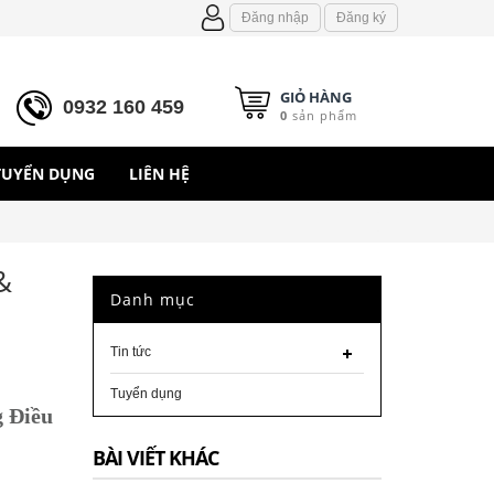
Đăng nhập
Đăng ký
GIỎ HÀNG
0932 160 459
0
sản phẩm
TUYỂN DỤNG
LIÊN HỆ
&
Danh mục
Tin tức
Tuyển dụng
 Điều
BÀI VIẾT KHÁC