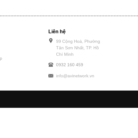
Liên hệ
99 Cộng Hoà, Phường
Tân Sơn Nhất, TP. Hồ
Chí Minh
p
0932 160 459
info@avinetwork.vn