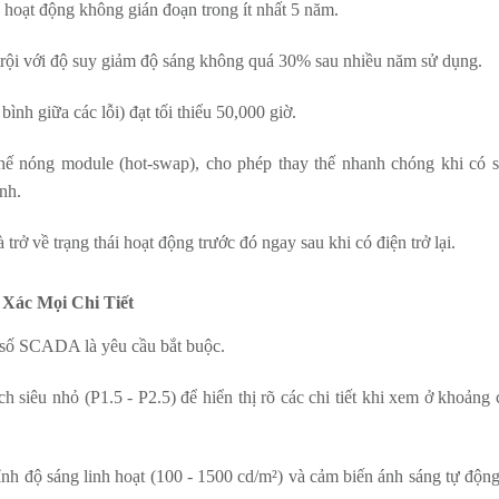
 hoạt động không gián đoạn trong ít nhất 5 năm.
rội với độ suy giảm độ sáng không quá 30% sau nhiều năm sử dụng.
nh giữa các lỗi) đạt tối thiểu 50,000 giờ.
hế nóng module (hot-swap), cho phép thay thế nhanh chóng khi có 
nh.
trở về trạng thái hoạt động trước đó ngay sau khi có điện trở lại.
 Xác Mọi Chi Tiết
g số SCADA là yêu cầu bắt buộc.
h siêu nhỏ (P1.5 - P2.5) để hiển thị rõ các chi tiết khi xem ở khoảng
h độ sáng linh hoạt (100 - 1500 cd/m²) và cảm biến ánh sáng tự động