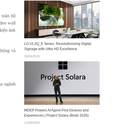
a toàn bộ
ideo wall
 kiện ánh
LG UL3Q_E Series: Revolutionizing Digital
Signage with Ultra HD Excellence
 chóng và
16/06/2026
ủa ngành
MDEP Powers AI Agent‑First Devices and
Experiences | Project Solara (Build 2026)
12/06/2026