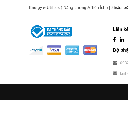
Energy & Utilities ( Năng Lượng & Tiện Ích )
|
25/June/
Liên kế
Bộ phậ
093
kin