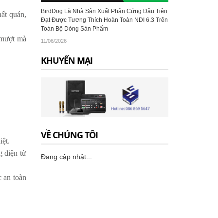
BirdDog Là Nhà Sản Xuất Phần Cứng Đầu Tiên
hất quán,
Đạt Được Tương Thích Hoàn Toàn NDI 6.3 Trên
Toàn Bộ Dòng Sản Phẩm
ị mượt mà
11/06/2026
KHUYẾN MẠI
VỀ CHÚNG TÔI
iệt.
 điện từ
Đang cập nhật...
c an toàn