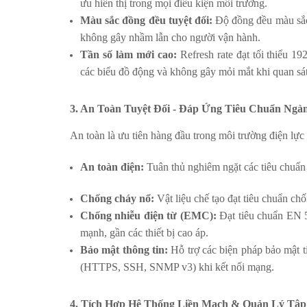
ưu hiển thị trong mọi điều kiện môi trường.
Màu sắc đồng đều tuyệt đối:
Độ đồng đều màu sắc 
không gây nhầm lẫn cho người vận hành.
Tần số làm mới cao:
Refresh rate đạt tối thiểu 19
các biểu đồ động và không gây mỏi mắt khi quan sát
3. An Toàn Tuyệt Đối - Đáp Ứng Tiêu Chuẩn Ngà
An toàn là ưu tiên hàng đầu trong môi trường điện lực
An toàn điện:
Tuân thủ nghiêm ngặt các tiêu chuẩn
Chống cháy nổ:
Vật liệu chế tạo đạt tiêu chuẩn ch
Chống nhiễu điện từ (EMC):
Đạt tiêu chuẩn EN 5
mạnh, gần các thiết bị cao áp.
Bảo mật thông tin:
Hỗ trợ các biện pháp bảo mật t
(HTTPS, SSH, SNMP v3) khi kết nối mạng.
4. Tích Hợp Hệ Thống Liền Mạch & Quản Lý Tập