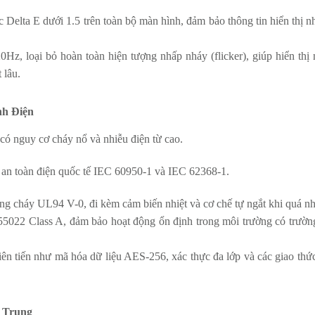
Delta E dưới 1.5 trên toàn bộ màn hình, đảm bảo thông tin hiển thị n
20Hz, loại bỏ hoàn toàn hiện tượng nhấp nháy (flicker), giúp hiển th
 lâu.
nh Điện
 có nguy cơ cháy nổ và nhiễu điện từ cao.
 an toàn điện quốc tế IEC 60950-1 và IEC 62368-1.
ống cháy UL94 V-0, đi kèm cảm biến nhiệt và cơ chế tự ngắt khi quá nh
5022 Class A, đảm bảo hoạt động ổn định trong môi trường có trường
iên tiến như mã hóa dữ liệu AES-256, xác thực đa lớp và các giao thứ
 Trung