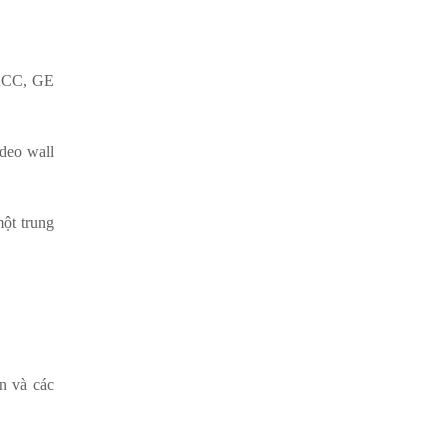
inCC, GE
deo wall
ột trung
ện và các