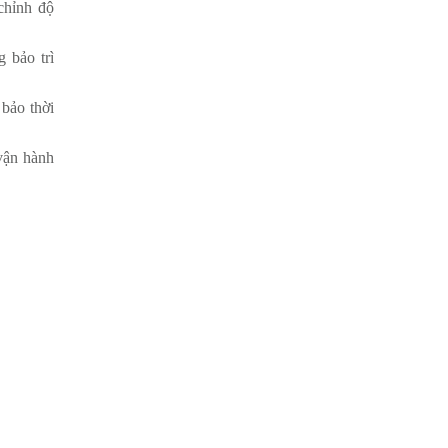
chỉnh độ
 bảo trì
bảo thời
 vận hành