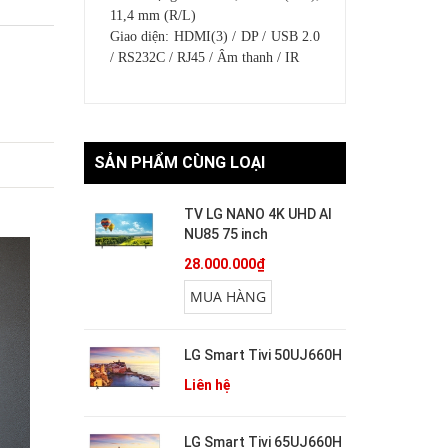
11,4 mm (R/L)
Giao diện: HDMI(3) / DP / USB 2.0
/ RS232C / RJ45 / Âm thanh / IR
SẢN PHẨM CÙNG LOẠI
TV LG NANO 4K UHD AI
NU85 75 inch
28.000.000₫
MUA HÀNG
LG Smart Tivi 50UJ660H
Liên hệ
LG Smart Tivi 65UJ660H