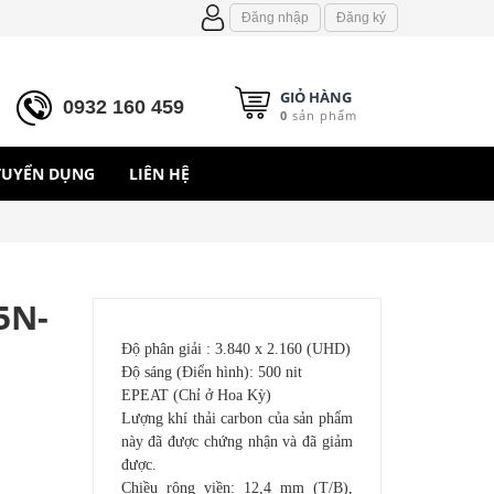
Đăng nhập
Đăng ký
GIỎ HÀNG
0932 160 459
0
sản phẩm
TUYỂN DỤNG
LIÊN HỆ
5N-
Độ phân giải : 3.840 x 2.160 (UHD)
Độ sáng (Điển hình): 500 nit
EPEAT (Chỉ ở Hoa Kỳ)
Lượng khí thải carbon của sản phẩm
này đã được chứng nhận và đã giảm
được.
Chiều rộng viền: 12,4 mm (T/B),