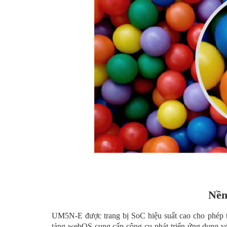
Nền
UM5N-E được trang bị SoC hiệu suất cao cho phép th
tảng webOS cung cấp công cụ phát triển ứng dụng với