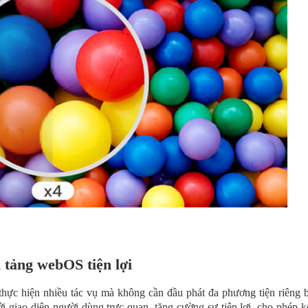
 tảng webOS tiện lợi
ực hiện nhiều tác vụ mà không cần đầu phát đa phương tiện riêng b
 giao diện người dùng trực quan, tăng cường sự tiện lợi, cho phép k