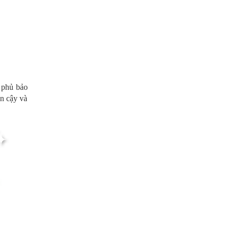
 phủ bảo
in cậy và