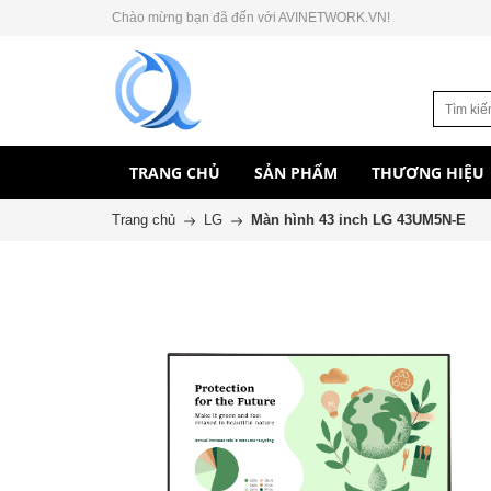
Chào mừng bạn đã đến với AVINETWORK.VN!
TRANG CHỦ
SẢN PHẨM
THƯƠNG HIỆU
Trang chủ
LG
Màn hình 43 inch LG 43UM5N-E