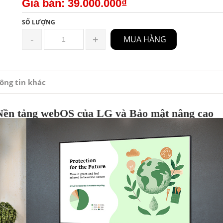
Giá bán: 39.000.000₫
SỐ LƯỢNG
-
+
MUA HÀNG
ông tin khác
Nền tảng webOS của LG và Bảo mật nâng cao