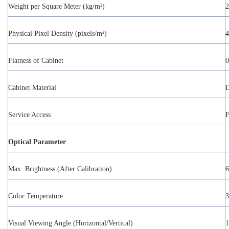
Weight per Square Meter (kg/m²)
2
Physical Pixel Density (pixels/m²)
4
Flatness of Cabinet
0
Cabinet Material
D
Service Access
F
Optical Parameter
Max. Brightness (After Calibration)
6
Color Temperature
3
Visual Viewing Angle (Horizontal/Vertical)
1