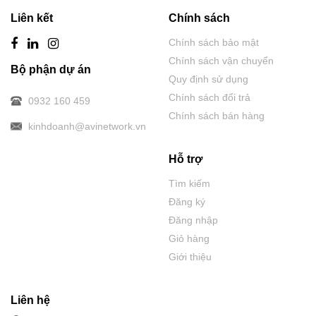
Liên kết
Chính sách
Chính sách bảo mật
Chính sách vận chuyển
Bộ phận dự án
Quy định sử dụng
Chính sách đổi trả
0932 160 459
Chính sách bán hàng
kinhdoanh@avinetwork.vn
Hỗ trợ
Tìm kiếm
Đăng ký
Đăng nhập
Giỏ hàng
Giới thiệu
Liên hệ