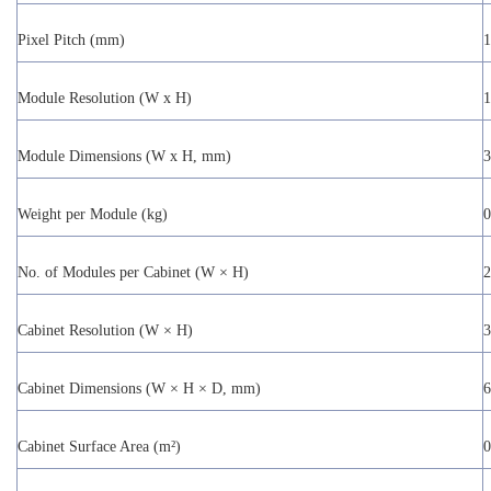
Pixel Pitch (mm)
1
Module Resolution (W x H)
1
Module Dimensions (W x H, mm)
3
Weight per Module (kg)
0
No. of Modules per Cabinet (W × H)
2
Cabinet Resolution (W × H)
3
Cabinet Dimensions (W × H × D, mm)
6
Cabinet Surface Area (m²)
0