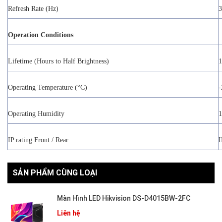
Refresh Rate (Hz)
3
Operation Conditions
Lifetime (Hours to Half Brightness)
1
Operating Temperature (°C)
-
Operating Humidity
IP rating Front / Rear
I
SẢN PHẨM CÙNG LOẠI
Màn Hình LED Hikvision DS-D4015BW-2FC
Liên hệ