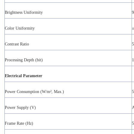
Brightness Uniformity
Color Uniformity
±
Contrast Ratio
5
Processing Depth (bit)
1
Electrical Parameter
Power Consumption (W/m², Max.)
5
Power Supply (V)
A
Frame Rate (Hz)
5