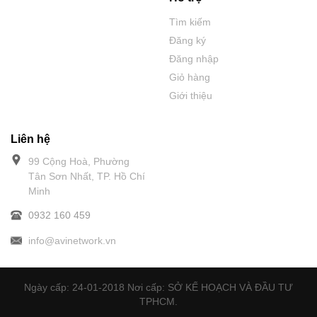
Tìm kiếm
Đăng ký
Đăng nhập
Giỏ hàng
Giới thiệu
Liên hệ
99 Cộng Hoà, Phường
Tân Sơn Nhất, TP. Hồ Chí
Minh
0932 160 459
info@avinetwork.vn
Ngày cấp: 24-01-2018 Nơi cấp: SỞ KẾ HOẠCH VÀ ĐẦU TƯ
TPHCM.