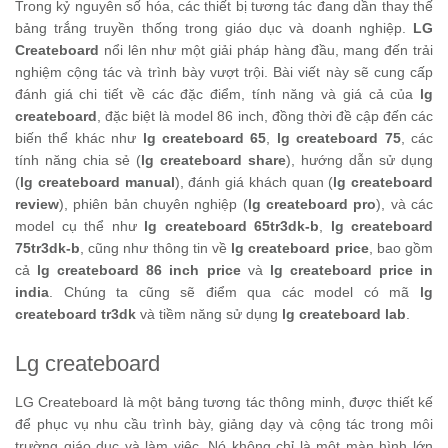
Trong kỷ nguyên số hóa, các thiết bị tương tác đang dần thay thế
bảng trắng truyền thống trong giáo dục và doanh nghiệp.
LG
Createboard
nổi lên như một giải pháp hàng đầu, mang đến trải
nghiệm cộng tác và trình bày vượt trội. Bài viết này sẽ cung cấp
đánh giá chi tiết về các đặc điểm, tính năng và giá cả của
lg
createboard
, đặc biệt là model 86 inch, đồng thời đề cập đến các
biến thể khác như
lg createboard 65
,
lg createboard 75
, các
tính năng chia sẻ (
lg createboard share
), hướng dẫn sử dụng
(
lg createboard manual
), đánh giá khách quan (
lg createboard
review
), phiên bản chuyên nghiệp (
lg createboard pro
), và các
model cụ thể như
lg createboard 65tr3dk-b
,
lg createboard
75tr3dk-b
, cũng như thông tin về
lg createboard price
, bao gồm
cả
lg createboard 86 inch price
và
lg createboard price in
india
. Chúng ta cũng sẽ điểm qua các model có mã
lg
createboard tr3dk
và tiềm năng sử dụng
lg createboard lab
.
Lg createboard
LG Createboard là một bảng tương tác thông minh, được thiết kế
để phục vụ nhu cầu trình bày, giảng dạy và cộng tác trong môi
trường giáo dục và làm việc. Nó không chỉ là một màn hình lớn