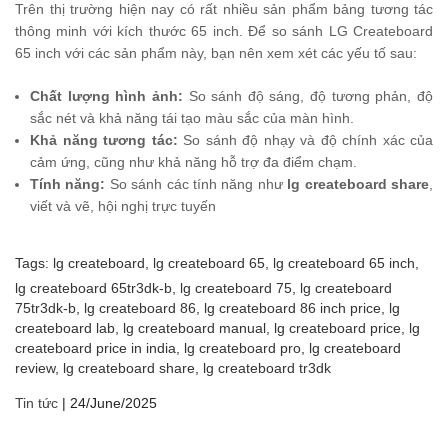
Trên thị trường hiện nay có rất nhiều sản phẩm bảng tương tác
thông minh với kích thước 65 inch. Để so sánh LG Createboard
65 inch với các sản phẩm này, bạn nên xem xét các yếu tố sau:
Chất lượng hình ảnh:
So sánh độ sáng, độ tương phản, độ
sắc nét và khả năng tái tạo màu sắc của màn hình.
Khả năng tương tác:
So sánh độ nhạy và độ chính xác của
cảm ứng, cũng như khả năng hỗ trợ đa điểm chạm.
Tính năng:
So sánh các tính năng như
lg createboard share
,
viết và vẽ, hội nghị trực tuyến
Tags:
lg createboard,
lg createboard 65,
lg createboard 65 inch,
lg createboard 65tr3dk-b,
lg createboard 75,
lg createboard
75tr3dk-b,
lg createboard 86,
lg createboard 86 inch price,
lg
createboard lab,
lg createboard manual,
lg createboard price,
lg
createboard price in india,
lg createboard pro,
lg createboard
review,
lg createboard share,
lg createboard tr3dk
Tin tức
|
24/June/2025