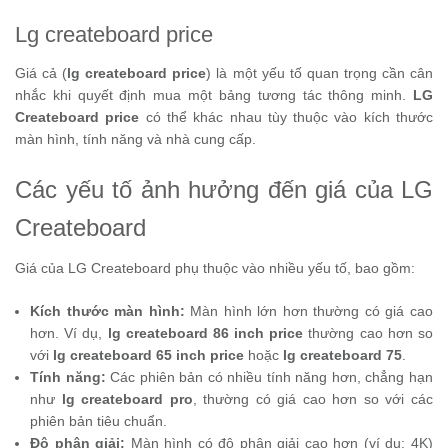
Lg createboard price
Giá cả (
lg createboard price
) là một yếu tố quan trọng cần cân
nhắc khi quyết định mua một bảng tương tác thông minh.
LG
Createboard price
có thể khác nhau tùy thuộc vào kích thước
màn hình, tính năng và nhà cung cấp.
Các yếu tố ảnh hưởng đến giá của LG
Createboard
Giá của LG Createboard phụ thuộc vào nhiều yếu tố, bao gồm:
Kích thước màn hình:
Màn hình lớn hơn thường có giá cao
hơn. Ví dụ,
lg createboard 86 inch price
thường cao hơn so
với
lg createboard 65 inch price
hoặc
lg createboard 75
.
Tính năng:
Các phiên bản có nhiều tính năng hơn, chẳng hạn
như
lg createboard pro
, thường có giá cao hơn so với các
phiên bản tiêu chuẩn.
Độ phân giải:
Màn hình có độ phân giải cao hơn (ví dụ: 4K)