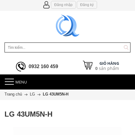
Đăng nhập
Đăng ký
GIỎ HÀNG
0932 160 459
0
sản phẩm
MENU
Trang chủ
LG
LG 43UM5N-H
LG 43UM5N-H