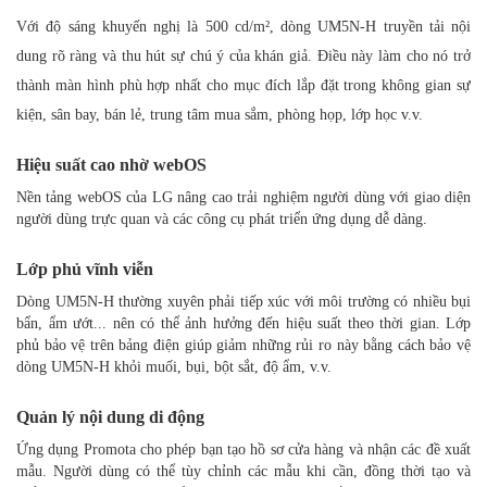
Với độ sáng khuyến nghị là 500 cd/m², dòng UM5N-H truyền tải nội
dung rõ ràng và thu hút sự chú ý của khán giả. Điều này làm cho nó trở
thành màn hình phù hợp nhất cho mục đích lắp đặt trong không gian sự
kiện, sân bay, bán lẻ, trung tâm mua sắm, phòng họp, lớp học v.v.
Hiệu suất cao nhờ webOS
Nền tảng webOS của LG nâng cao trải nghiệm người dùng với giao diện
người dùng trực quan và các công cụ phát triển ứng dụng dễ dàng.
Lớp phủ vĩnh viễn
Dòng UM5N-H thường xuyên phải tiếp xúc với môi trường có nhiều bụi
bẩn, ẩm ướt... nên có thể ảnh hưởng đến hiệu suất theo thời gian. Lớp
phủ bảo vệ trên bảng điện giúp giảm những rủi ro này bằng cách bảo vệ
dòng UM5N-H khỏi muối, bụi, bột sắt, độ ẩm, v.v.
Quản lý nội dung di động
Ứng dụng Promota cho phép bạn tạo hồ sơ cửa hàng và nhận các đề xuất
mẫu. Người dùng có thể tùy chỉnh các mẫu khi cần, đồng thời tạo và