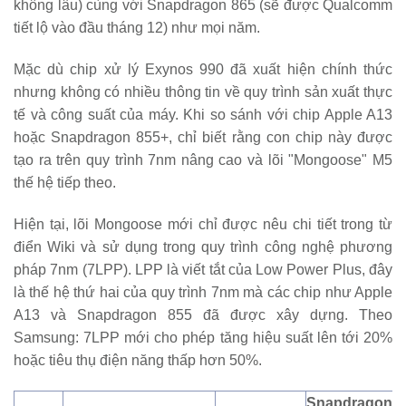
không lâu) cùng với Snapdragon 865 (sẽ được Qualcomm
tiết lộ vào đầu tháng 12) như mọi năm.
Mặc dù chip xử lý Exynos 990 đã xuất hiện chính thức
nhưng không có nhiều thông tin về quy trình sản xuất thực
tế và công suất của máy. Khi so sánh với chip Apple A13
hoặc Snapdragon 855+, chỉ biết rằng con chip này được
tạo ra trên quy trình 7nm nâng cao và lõi "Mongoose" M5
thế hệ tiếp theo.
Hiện tại, lõi Mongoose mới chỉ được nêu chi tiết trong từ
điển Wiki và sử dụng trong quy trình công nghệ phương
pháp 7nm (7LPP). LPP là viết tắt của Low Power Plus, đây
là thế hệ thứ hai của quy trình 7nm mà các chip như Apple
A13 và Snapdragon 855 đã được xây dựng. Theo
Samsung: 7LPP mới cho phép tăng hiệu suất lên tới 20%
hoặc tiêu thụ điện năng thấp hơn 50%.
Snapdragon