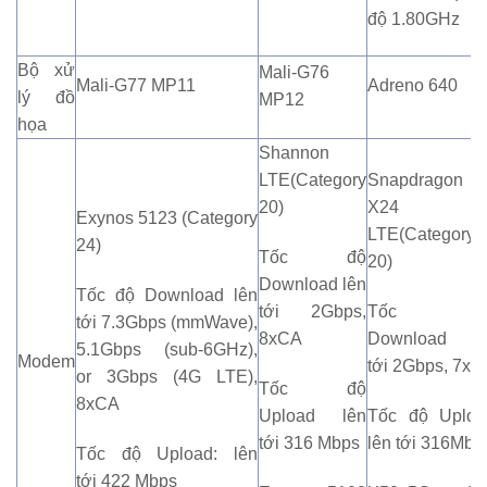
độ 1.80GHz
Bộ xử
Mali-G76
Mali-G77 MP11
Adreno 640
lý đồ
MP12
họa
Shannon
LTE(Category
Snapdragon
20)
X24
Exynos 5123 (Category
LTE(Category
24)
Tốc độ
20)
Download lên
Tốc độ Download lên
tới 2Gbps,
Tốc đ
tới 7.3Gbps (mmWave),
8xCA
Download lê
5.1Gbps (sub-6GHz),
Modem
tới 2Gbps, 7x
or 3Gbps (4G LTE),
Tốc độ
8xCA
Upload lên
Tốc độ Uploa
tới 316 Mbps
lên tới 316Mbp
Tốc độ Upload: lên
tới 422 Mbps