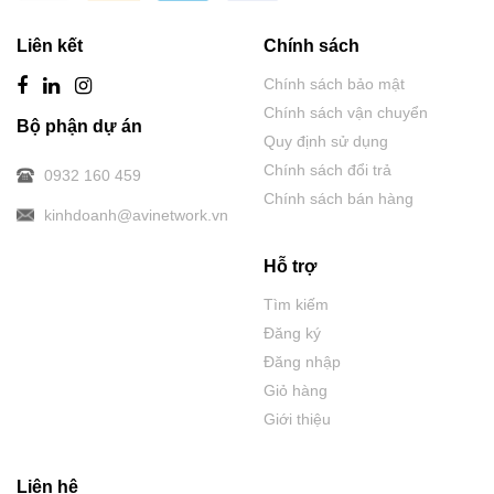
Liên kết
Chính sách
Chính sách bảo mật
Chính sách vận chuyển
Bộ phận dự án
Quy định sử dụng
Chính sách đổi trả
0932 160 459
Chính sách bán hàng
kinhdoanh@avinetwork.vn
Hỗ trợ
Tìm kiếm
Đăng ký
Đăng nhập
Giỏ hàng
Giới thiệu
Liên hệ