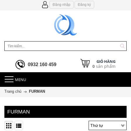
Đăng nhập
Đăng ký
GIỎ HÀNG
0932 160 459
0
sản phẩm
MENU
Trang chủ
FURMAN
FURMAN
Thứ tự