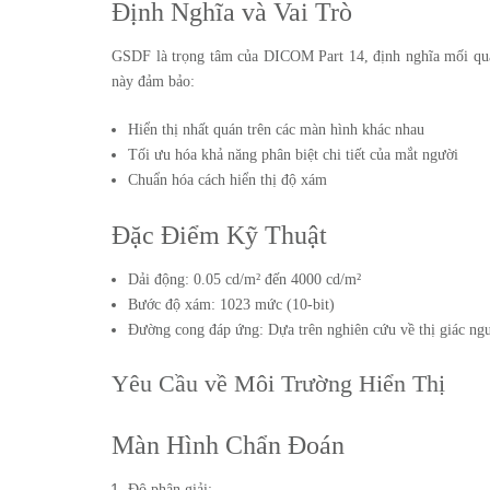
Định Nghĩa và Vai Trò
GSDF là trọng tâm của DICOM Part 14, định nghĩa mối quan 
này đảm bảo:
Hiển thị nhất quán trên các màn hình khác nhau
Tối ưu hóa khả năng phân biệt chi tiết của mắt người
Chuẩn hóa cách hiển thị độ xám
Đặc Điểm Kỹ Thuật
Dải động: 0.05 cd/m² đến 4000 cd/m²
Bước độ xám: 1023 mức (10-bit)
Đường cong đáp ứng: Dựa trên nghiên cứu về thị giác ng
Yêu Cầu về Môi Trường Hiển Thị
Màn Hình Chẩn Đoán
Độ phân giải: