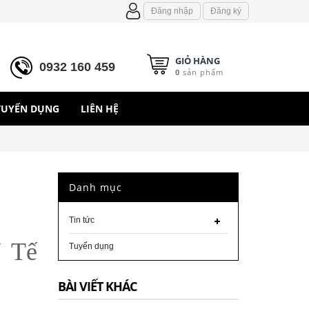
Đăng nhập
Đăng ký
GIỎ HÀNG
0932 160 459
0
sản phẩm
TUYỂN DỤNG
LIÊN HỆ
Danh mục
Tin tức
Y Tế
Tuyển dụng
BÀI VIẾT KHÁC