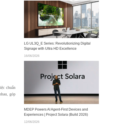
LG UL3Q_E Series: Revolutionizing Digital
Signage with Ultra HD Excellence
16/06/2026
iệc chuẩn
 nhau, góp
MDEP Powers AI Agent‑First Devices and
Experiences | Project Solara (Build 2026)
12/06/2026