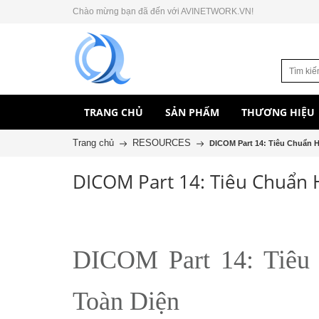
Chào mừng bạn đã đến với AVINETWORK.VN!
TRANG CHỦ
SẢN PHẨM
THƯƠNG HIỆU
Trang chủ
RESOURCES
DICOM Part 14: Tiêu Chuẩn H
DICOM Part 14: Tiêu Chuẩn 
DICOM Part 14: Tiêu
Toàn Diện