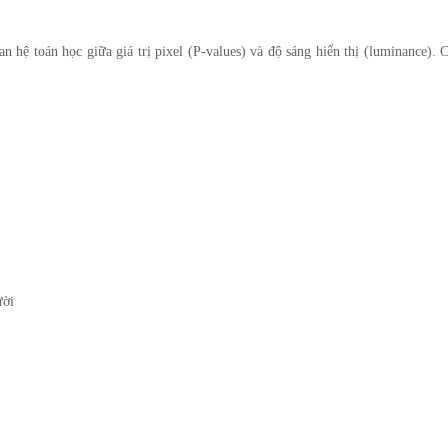
hệ toán học giữa giá trị pixel (P-values) và độ sáng hiển thị (luminance). 
ười