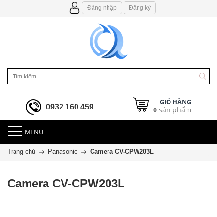
Đăng nhập
Đăng ký
GIỎ HÀNG
0932 160 459
0
sản phẩm
MENU
Trang chủ
Panasonic
Camera CV-CPW203L
Camera CV-CPW203L