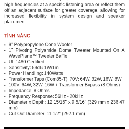
high frequencies at a specific listening area or reflect them
off an adjacent surface for greater coverage, allowing for
increased flexibility in system design and speaker
placement.
TÍNH NĂNG
8" Polypropylene Cone Woofer
1" Pivoting Polyamide Dome Tweeter Mounted On A
WavePlane™ Tweeter Baffle
UL 1480 Certified
Sensitivity: 88dB 1W/1m
Power Handling: 140Watts
Transformer Taps (Com85-T): 70V: 64W, 32W, 16W, 8W
100V: 64W, 32W, 16W + Transformer Bypass (8 Ohms)
Impedance: 8 Ohms
Frequency Response: 56Hz - 20kHz
Diameter x Depth: 12 15/16" x 9 5/16" (329 mm x 236.47
mm)
Cut-Out Diameter: 11 1/2" (292.1 mm)