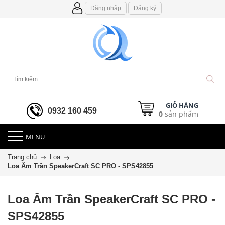
Đăng nhập
Đăng ký
GIỎ HÀNG
0932 160 459
0
sản phẩm
MENU
Trang chủ
Loa
Loa Âm Trần SpeakerCraft SC PRO - SPS42855
Loa Âm Trần SpeakerCraft SC PRO -
SPS42855