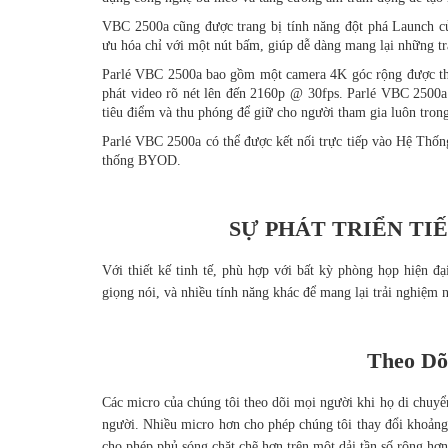
VBC 2500a cũng được trang bị tính năng đột phá
Launch c
ưu hóa chỉ với một nút bấm, giúp dễ dàng mang lại những tr
Parlé VBC 2500a bao gồm một camera 4K góc rộng được thi
phát video rõ nét lên đến 2160p @ 30fps. Parlé VBC 2500a
tiêu điểm và thu phóng để giữ cho người tham gia luôn tron
Parlé VBC 2500a có thể được kết nối trực tiếp vào Hệ Thố
thống BYOD.
SỰ PHÁT TRIỂN TI
Với thiết kế tinh tế, phù hợp với bất kỳ phòng họp hiện đạ
giọng nói, và nhiều tính năng khác để mang lại trải nghiệm 
Theo Dõ
Các micro của chúng tôi theo dõi mọi người khi họ di chuy
người. Nhiều micro hơn cho phép chúng tôi thay đổi khoảng
cho phép phủ sóng chặt chẽ hơn trên một dải tần số rộng hơn