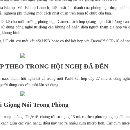
ủa Biamp
. Với Biamp Launch, hiệu suất âm thanh của phòng họp được phân tí
ải nghiệm phi thường một cách nhất quán trên toàn tổ chức của bạn.
ết kế cho môi trường phòng họp. Camera tích hợp quang học chất lượng cao 
 sử dụng công nghệ tự động căn khung để nhận diện người tham gia họp và đ
g khung hình.
ng UC chỉ với một kết nối USB hoặc có thể kết hợp với Devio™ SCR-10 để tạo
ẾP THEO TRONG HỘI NGHỊ ĐÃ ĐẾN
i nào, thanh hội nghị tất cả trong một Parlé kết hợp dãy 27 micro, công ngh
người dùng cao cấp mỗi lần sử dụng.
i Giọng Nói Trong Phòng
ển trong phòng. Thực tế, chúng tôi sử dụng 13 micro theo phương ngang để the
 cách giữa các viên nang, điều này tạo ra nhiều cụm micro hơn. Các cụm micr
.