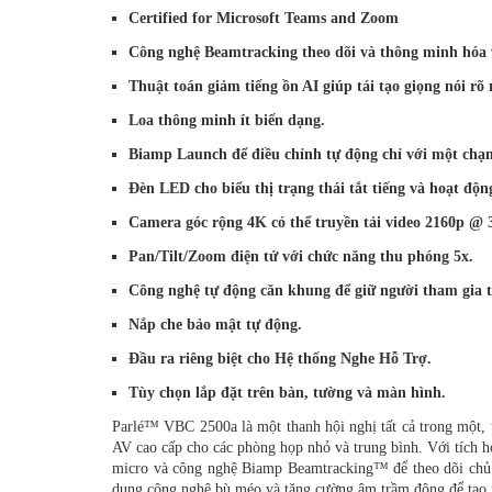
Certified for Microsoft Teams and Zoom
Công nghệ Beamtracking theo dõi và thông minh hóa v
Thuật toán giảm tiếng ồn AI giúp tái tạo giọng nói rõ 
Loa thông minh ít biến dạng.
Biamp Launch để điều chỉnh tự động chỉ với một chạ
Đèn LED cho biểu thị trạng thái tắt tiếng và hoạt độn
Camera góc rộng 4K có thể truyền tải video 2160p @ 
Pan/Tilt/Zoom điện tử với chức năng thu phóng 5x.
Công nghệ tự động căn khung để giữ người tham gia 
Nắp che bảo mật tự động.
Đầu ra riêng biệt cho Hệ thống Nghe Hỗ Trợ.
Tùy chọn lắp đặt trên bàn, tường và màn hình.
Parlé™ VBC 2500a là một thanh hội nghị tất cả trong một, 
AV cao cấp cho các phòng họp nhỏ và trung bình. Với tí
micro và công nghệ Biamp Beamtracking™ để theo dõi chủ 
dụng công nghệ bù méo và tăng cường âm trầm động để tạo ra