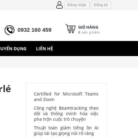
Đăng nhập
Đăng ký
GIỎ HÀNG
0932 160 459
0
sản phẩm
TUYỂN DỤNG
LIÊN HỆ
rlé
Certified for Microsoft Teams
and Zoom
Công nghệ Beamtracking theo
dõi và thông minh hóa việc
pha trộn cuộc trò chuyện
Thuật toán giảm tiếng ồn AI
giúp tái tạo giọng nói rõ ràng