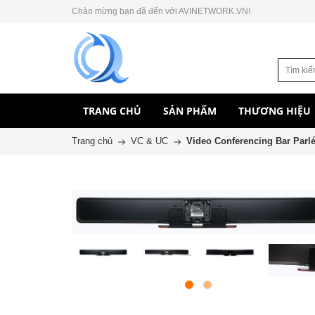
Chào mừng bạn đã đến với AVINETWORK.VN!
TRANG CHỦ
SẢN PHẨM
THƯƠNG HIỆU
Trang chủ
VC & UC
Video Conferencing Bar Parl