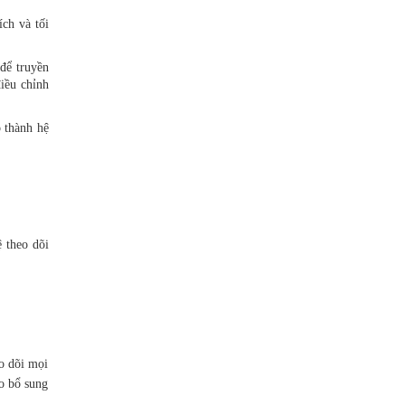
ch và tối
để truyền
iều chỉnh
 thành hệ
ệ theo dõi
o dõi mọi
o bổ sung