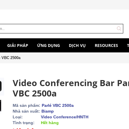
GIẢI PHÁP
ỨNG DỤNG
DỊCH VỤ
RESOURCES
é VBC 2500a
Video Conferencing Bar Pa
VBC 2500a
Mã sản phẩm:
Parlé VBC 2500a
Nhà sản xuất:
Biamp
Loại:
Video Conference/HNTH
Tình trạng:
Hết hàng