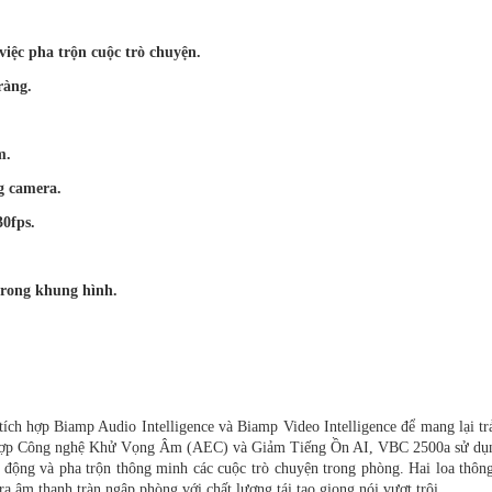
iệc pha trộn cuộc trò chuyện.
ràng.
m.
g camera.
30fps.
trong khung hình.
tích hợp Biamp Audio Intelligence và Biamp Video Intelligence để mang lại tr
ch hợp Công nghệ Khử Vọng Âm (AEC) và Giảm Tiếng Ồn AI, VBC 2500a sử dụ
động và pha trộn thông minh các cuộc trò chuyện trong phòng. Hai loa thôn
 âm thanh tràn ngập phòng với chất lượng tái tạo giọng nói vượt trội.