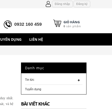
Đăng nhập
Đăng ký
GIỎ HÀNG
0932 160 459
0
sản phẩm
TUYỂN DỤNG
LIÊN HỆ
Danh mục
Tin tức
Tuyển dụng
duy nhất.
BÀI VIẾT KHÁC
át, và hệ