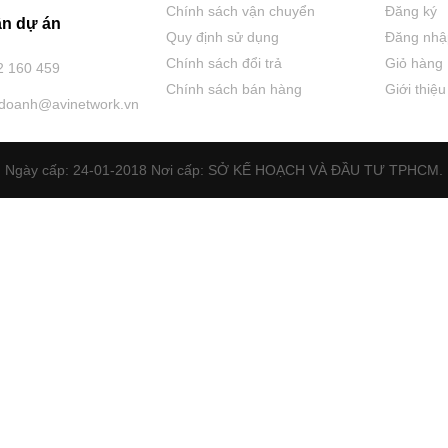
Chính sách vận chuyển
Đăng ký
n dự án
Quy định sử dụng
Đăng nhậ
Chính sách đổi trả
Giỏ hàng
2 160 459
Chính sách bán hàng
Giới thiệu
hdoanh@avinetwork.vn
Ngày cấp: 24-01-2018 Nơi cấp: SỞ KẾ HOẠCH VÀ ĐẦU TƯ TPHCM.