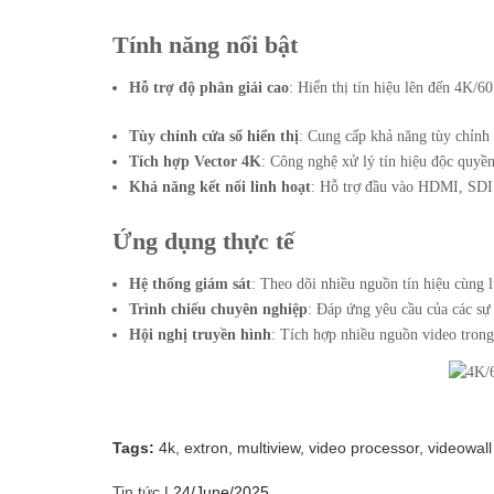
Tính năng nổi bật
Hỗ trợ độ phân giải cao
: Hiển thị tín hiệu lên đến 4K/6
Tùy chỉnh cửa sổ hiển thị
: Cung cấp khả năng tùy chỉnh k
Tích hợp Vector 4K
: Công nghệ xử lý tín hiệu độc quyề
Khả năng kết nối linh hoạt
: Hỗ trợ đầu vào HDMI, SDI 
Ứng dụng thực tế
Hệ thống giám sát
: Theo dõi nhiều nguồn tín hiệu cùng 
Trình chiếu chuyên nghiệp
: Đáp ứng yêu cầu của các sự 
Hội nghị truyền hình
: Tích hợp nhiều nguồn video trong
Tags:
4k,
extron,
multiview,
video processor,
videowall
Tin tức
|
24/June/2025