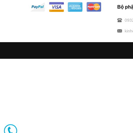
Bộ phậ
093
kin