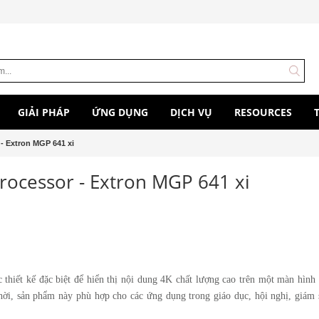
GIẢI PHÁP
ỨNG DỤNG
DỊCH VỤ
RESOURCES
- Extron MGP 641 xi
ocessor - Extron MGP 641 xi
hiết kế đặc biệt để hiển thị nội dung 4K chất lượng cao trên một màn hình 
hời, sản phẩm này phù hợp cho các ứng dụng trong giáo dục, hội nghị, giám s