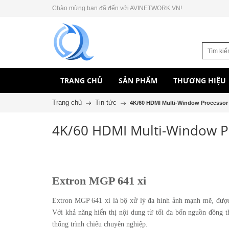
Chào mừng bạn đã đến với AVINETWORK.VN!
TRANG CHỦ
SẢN PHẨM
THƯƠNG HIỆU
Trang chủ
Tin tức
4K/60 HDMI Multi-Window Processor 
4K/60 HDMI Multi-Window Pr
Extron MGP 641 xi
Extron MGP 641 xi là bộ xử lý đa hình ảnh mạnh mẽ, được t
Với khả năng hiển thị nội dung từ tối đa bốn nguồn đồng t
thống trình chiếu chuyên nghiệp.