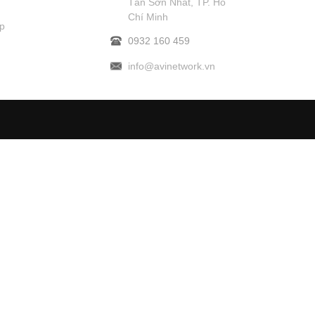
Tân Sơn Nhất, TP. Hồ
Chí Minh
p
0932 160 459
info@avinetwork.vn