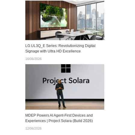
LG UL3Q_E Series: Revolutionizing Digital
Signage with Ultra HD Excellence
16/06/2026
MDEP Powers AI Agent‑First Devices and
Experiences | Project Solara (Build 2026)
12/06/2026