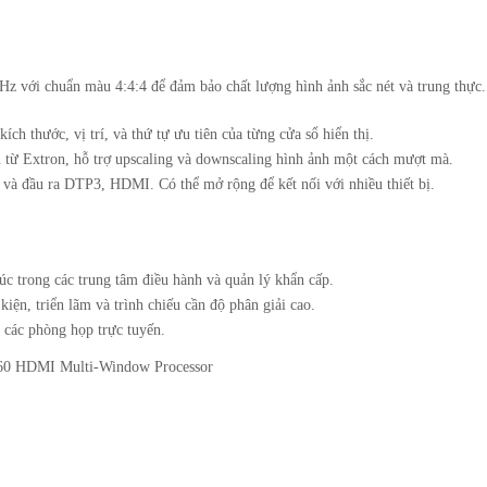
0Hz với chuẩn màu 4:4:4 để đảm bảo chất lượng hình ảnh sắc nét và trung thực.
ích thước, vị trí, và thứ tự ưu tiên của từng cửa sổ hiển thị.
n từ Extron, hỗ trợ upscaling và downscaling hình ảnh một cách mượt mà.
và đầu ra DTP3, HDMI. Có thể mở rộng để kết nối với nhiều thiết bị.
lúc trong các trung tâm điều hành và quản lý khẩn cấp.
kiện, triển lãm và trình chiếu cần độ phân giải cao.
 các phòng họp trực tuyến.